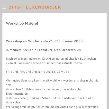
BIRGIT LUXENBURGER
ARBEITEN
Workshop Malerei
AUF PAPIER
MALEREI
FOTOGRAFIE
Workshop am Wochenende 21. / 22. Januar 2023
INSTALLATION
in meinem Atelier in Frankfurt-Ost, Orberstr. 24
VITA
Nach zwei experimentellen Druckseminaren möchte ich Euch locken,
TEXTE
diesmal Pinsel und Farbe einzusetzen, das aktuelle Thema:
SEMINARE
FRISCHE FRÜCHTCHEN + BUNTES GEMÜSE
LINKS
KONTAKT
Wer meine Seminare kennt, weiß wohl, wir werden uns eher nicht mit
dem
STARTSEITE
klassischen Stillleben auseinander setzen, das malerische
Experimentieren
steht im Vordergrund: neu Sehen und neu Entdecken, der Einsatz
klassischer
Werkzeuge mit klaren Absichten, die der Zufall dann glücklicherweise