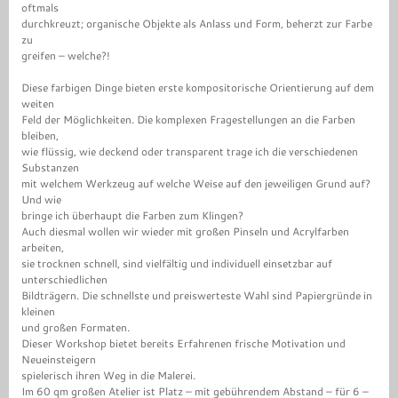
oftmals
durchkreuzt; organische Objekte als Anlass und Form, beherzt zur Farbe
zu
greifen – welche?!
Diese farbigen Dinge bieten erste kompositorische Orientierung auf dem
weiten
Feld der Möglichkeiten. Die komplexen Fragestellungen an die Farben
bleiben,
wie flüssig, wie deckend oder transparent trage ich die verschiedenen
Substanzen
mit welchem Werkzeug auf welche Weise auf den jeweiligen Grund auf?
Und wie
bringe ich überhaupt die Farben zum Klingen?
Auch diesmal wollen wir wieder mit großen Pinseln und Acrylfarben
arbeiten,
sie trocknen schnell, sind vielfältig und individuell einsetzbar auf
unterschiedlichen
Bildträgern. Die schnellste und preiswerteste Wahl sind Papiergründe in
kleinen
und großen Formaten.
Dieser Workshop bietet bereits Erfahrenen frische Motivation und
Neueinsteigern
spielerisch ihren Weg in die Malerei.
Im 60 qm großen Atelier ist Platz – mit gebührendem Abstand – für 6 –