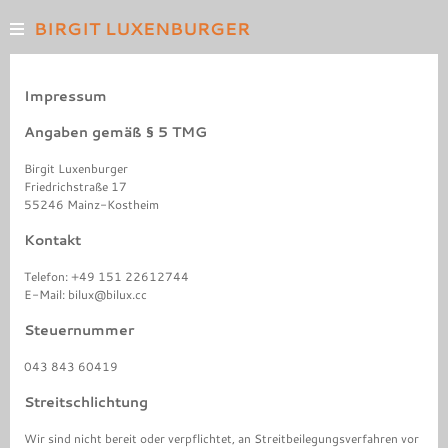
BIRGIT LUXENBURGER
ARBEITEN
Impressum
AUF PAPIER
MALEREI
Angaben gemäß § 5 TMG
FOTOGRAFIE
Birgit Luxenburger
INSTALLATION
Friedrichstraße 17
55246 Mainz-Kostheim
VITA
Kontakt
TEXTE
SEMINARE
Telefon: +49 151 22612744
E-Mail: bilux@bilux.cc
LINKS
Steuernummer
KONTAKT
STARTSEITE
043 843 60419
Streitschlichtung
Wir sind nicht bereit oder verpflichtet, an Streitbeilegungsverfahren vor